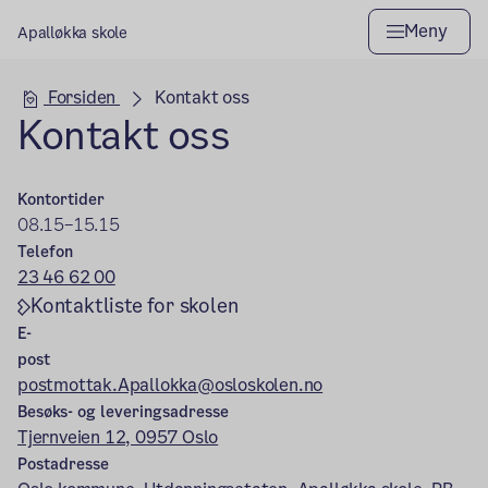
Meny
Apalløkka skole
Hovedseksjon
Forsiden
Kontakt oss
Kontakt oss
Kontortider
08.15–15.15
Telefon
23 46 62 00
Kontaktliste for skolen
E-
post
postmottak.Apallokka@osloskolen.no
Besøks- og leveringsadresse
Tjernveien 12, 0957 Oslo
Postadresse