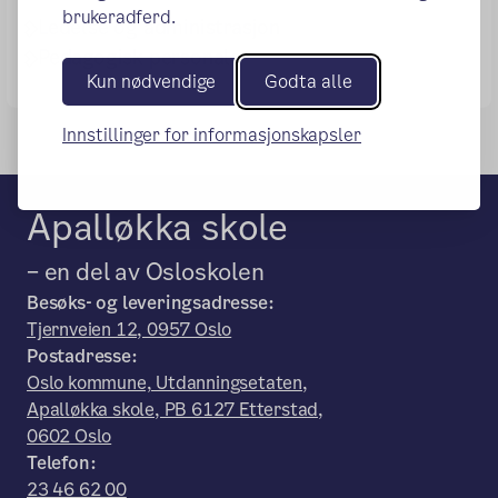
brukeradferd.
Ledelse og administrasjon
Pedagogisk personale
Kun nødvendige
Godta alle
Innstillinger for informasjonskapsler
Apalløkka skole
– en del av Osloskolen
Besøks- og leveringsadresse:
Tjernveien 12, 0957 Oslo
Postadresse:
Oslo kommune, Utdanningsetaten,
Apalløkka skole, PB 6127 Etterstad,
0602 Oslo
Telefon:
23 46 62 00