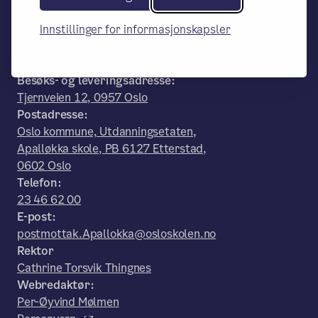
Apalløkka skole
Innstillinger for informasjonskapsler
– en del av Osloskolen
Besøks- og leveringsadresse:
Tjernveien 12, 0957 Oslo
Postadresse:
Oslo kommune, Utdanningsetaten,
Apalløkka skole, PB 6127 Etterstad,
0602 Oslo
Telefon:
23 46 62 00
E-post:
postmottak.Apallokka@osloskolen.no
Rektor
Cathrine Torsvik Thingnes
Webredaktør:
Per-Øyvind Mølmen