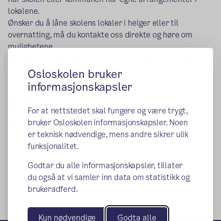
lokalene.
Ønsker du å låne skolens lokaler i helger eller til
overnatting, må du kontakte oss direkte og høre om
mulighetene.
Du kan lese mer om priser og søknadsprosessen på
(ekstern lenke)
kommunens hjemmesider.
Osloskolen bruker
Har du spørsmål om utlån og utleie av
informasjonskapsler
skolen?
Kontakt oss hvis du lurer på hvilke rom vi har tilgjengelig.
For at nettstedet skal fungere og være trygt,
Du finner vår kontaktinformasjon her.
bruker Osloskolen informasjonskapsler. Noen
er teknisk nødvendige, mens andre sikrer ulik
funksjonalitet.
Publisert:
29.04.2019
Endret:
12.01.2024
Godtar du alle informasjonskapsler, tillater
du også at vi samler inn data om statistikk og
brukeradferd.
Kun nødvendige
Godta alle