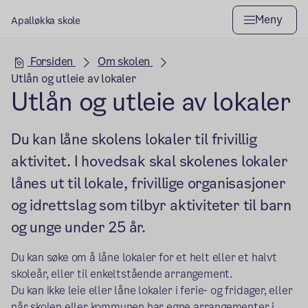
Meny
Apalløkka skole
Hovedseksjon
Forsiden
Om skolen
Utlån og utleie av lokaler
Utlån og utleie av lokaler
Du kan låne skolens lokaler til frivillig
aktivitet. I hovedsak skal skolenes lokaler
lånes ut til lokale, frivillige organisasjoner
og idrettslag som tilbyr aktiviteter til barn
og unge under 25 år.
Du kan søke om å låne lokaler for et helt eller et halvt
skoleår, eller til enkeltstående arrangement.
Du kan ikke leie eller låne lokaler i ferie- og fridager, eller
når skolen eller kommunen ­­­har egne arrangementer i